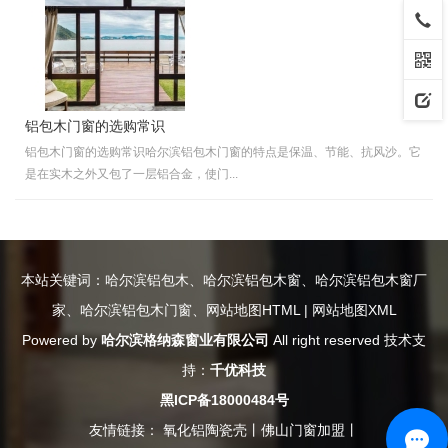
铝包木门窗的选购常识
铝包木门窗的选购常识哈尔滨铝包木门窗的特点是保温、节能、抗风沙。它
是在实木之外又包了一层铝合金，使门...
本站关键词：
哈尔滨铝包木
、
哈尔滨铝包木窗
、
哈尔滨铝包木窗厂
家
、
哈尔滨铝包木门窗
、
网站地图HTML
|
网站地图XML
Powered by
哈尔滨格纳森窗业有限公司
All right reserved 技术支
持：
千优科技
黑ICP备18000484号
友情链接：
氧化铝陶瓷壳
丨
佛山门窗加盟
丨