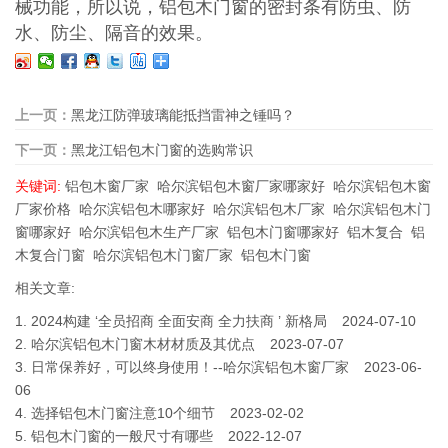
械功能，所以说，铝包木门窗的密封条有防虫、防
水、防尘、隔音的效果。
上一页：
黑龙江防弹玻璃能抵挡雷神之锤吗？
下一页：
黑龙江铝包木门窗的选购常识
关键词:
铝包木窗厂家
哈尔滨铝包木窗厂家哪家好
哈尔滨铝包木窗
厂家价格
哈尔滨铝包木哪家好
哈尔滨铝包木厂家
哈尔滨铝包木门
窗哪家好
哈尔滨铝包木生产厂家
铝包木门窗哪家好
铝木复合
铝
木复合门窗
哈尔滨铝包木门窗厂家
铝包木门窗
相关文章:
1.
2024构建 ‘全员招商 全面安商 全力扶商 ’ 新格局
2024-07-10
2.
哈尔滨铝包木门窗木材材质及其优点
2023-07-07
3.
日常保养好，可以终身使用！--哈尔滨铝包木窗厂家
2023-06-
06
4.
选择铝包木门窗注意10个细节
2023-02-02
5.
铝包木门窗的一般尺寸有哪些
2022-12-07