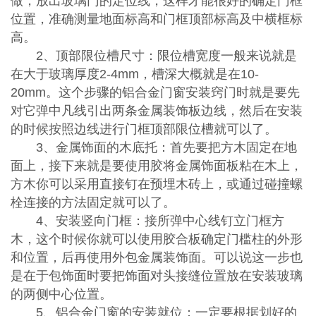
做，放出玻璃门的定位线，这样才能很好的确定门框
位置，准确测量地面标高和门框顶部标高及中横框标
高。
2、顶部限位槽尺寸：限位槽宽度一般来说就是
在大于玻璃厚度2-4mm，槽深大概就是在10-
20mm。这个步骤的铝合金门窗安装窍门时就是要先
对它弹中凡线引出两条金属装饰板边线，然后在安装
的时候按照边线进行门框顶部限位槽就可以了。
3、金属饰面的木底托：首先要把方木固定在地
面上，接下来就是要使用胶将金属饰面板粘在木上，
方木你可以采用直接钉在预埋木砖上，或通过碰撞螺
栓连接的方法固定就可以了。
4、安装竖向门框：接所弹中心线钉立门框方
木，这个时候你就可以使用胶合板确定门槛柱的外形
和位置，后再使用外包金属装饰面。可以说这一步也
是在于包饰面时要把饰面对头接缝位置放在安装玻璃
的两侧中心位置。
5、铝合金门窗的安装就位：一定要根据划好的