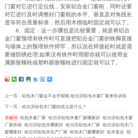
门窗对它进行定位线，安装铝合金门窗框，同时还要
对它进行及时调整好门窗框的水平、垂直及对角线长
度等符合质量标准，然后用木楔临时固定就可以了。
6、固定：这一步骤也是比较重要，就是将铝合
金门窗预埋有铁件时可直接把铝合金门窗的铁脚直接
与墙体上的预埋铁件焊牢，所以说在焊接处时就是需
要做防锈处理;如果没有铁件时用那你就可以使用金
属膨胀螺栓或塑料膨胀螺栓进行固定就可以了。
上一页：
铝包木门窗会不会开裂呢,哈尔滨铝包木窗厂家来告诉你
下一页：
哈尔滨铝包木门窗的优点是什么？
关键词:
铝包木窗厂家
哈尔滨铝包木窗厂家哪家好
哈尔滨铝包木窗
厂家价格
哈尔滨铝包木哪家好
哈尔滨铝包木厂家
哈尔滨铝包木门
窗哪家好
哈尔滨铝包木生产厂家
铝包木门窗哪家好
铝木复合
铝